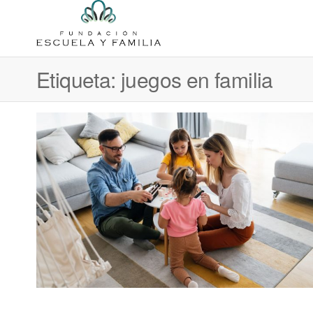
Saltar
al
Fundación
Fundación
contenido
que
Escuela y
fomenta
Etiqueta:
juegos en familia
Familia
la
educación
libre de
calidad