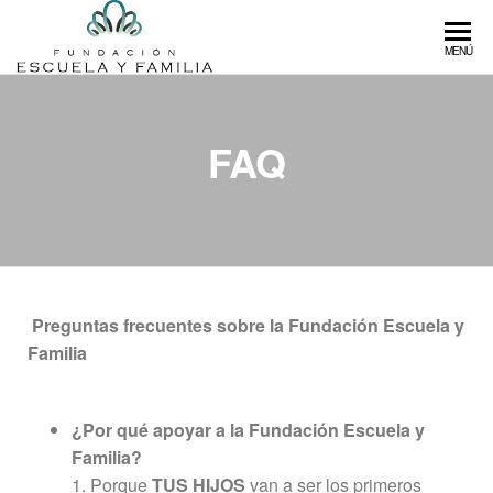
Fundación
Fundación
MENÚ
que
Escuela y
fomenta
Familia
la
FAQ
educación
libre de
calidad
Preguntas frecuentes sobre la Fundación Escuela y
Familia
¿Por qué apoyar a la Fundación Escuela y
Familia?
1. Porque
TUS HIJOS
van a ser los primeros