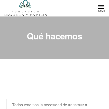
Fundación
Fundación
MENÚ
que
Escuela y
fomenta
Familia
la
Qué hacemos
educación
libre de
calidad
Todos tenemos la necesidad de transmitir a