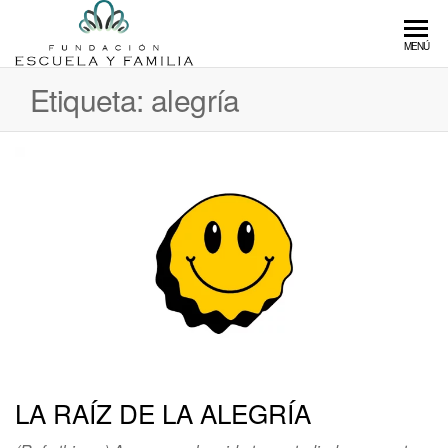
Saltar
al
Fundación
Fundación
MENÚ
contenido
que
Escuela y
fomenta
Etiqueta:
alegría
Familia
la
educación
libre de
calidad
LA RAÍZ DE LA ALEGRÍA