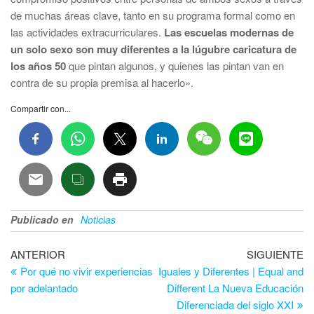
de muchas áreas clave, tanto en su programa formal como en
las actividades extracurriculares.
Las escuelas modernas de
un solo sexo son muy diferentes a la lúgubre caricatura de
los años 50
que pintan algunos, y quienes las pintan van en
contra de su propia premisa al hacerlo».
Compartir con...
Publicado en
Noticias
Navegación
Entrada
En
ANTERIOR
SIGUIENTE
anterior
si
Por qué no vivir experiencias
Iguales y Diferentes | Equal and
de
por adelantado
Different La Nueva Educación
entradas
Diferenciada del siglo XXI