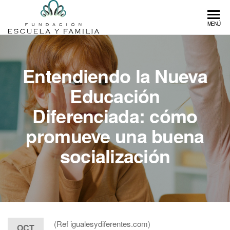
Saltar
al
Fundación
Fundación
MENÚ
contenido
que
Escuela y
fomenta
Familia
la
Entendiendo la Nueva
educación
libre de
Educación
calidad
Diferenciada: cómo
promueve una buena
socialización
(Ref igualesydiferentes.com)
OCT