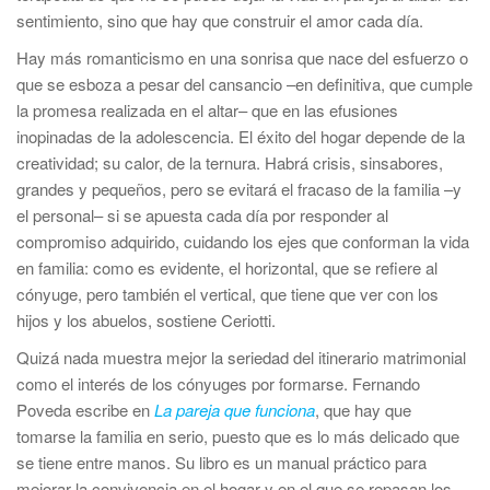
sentimiento, sino que hay que construir el amor cada día.
Hay más romanticismo en una sonrisa que nace del esfuerzo o
que se esboza a pesar del cansancio –en definitiva, que cumple
la promesa realizada en el altar– que en las efusiones
inopinadas de la adolescencia. El éxito del hogar depende de la
creatividad; su calor, de la ternura. Habrá crisis, sinsabores,
grandes y pequeños, pero se evitará el fracaso de la familia –y
el personal– si se apuesta cada día por responder al
compromiso adquirido, cuidando los ejes que conforman la vida
en familia: como es evidente, el horizontal, que se refiere al
cónyuge, pero también el vertical, que tiene que ver con los
hijos y los abuelos, sostiene Ceriotti.
Quizá nada muestra mejor la seriedad del itinerario matrimonial
como el interés de los cónyuges por formarse. Fernando
Poveda escribe en
La pareja que funciona
, que hay que
tomarse la familia en serio, puesto que es lo más delicado que
se tiene entre manos. Su libro es un manual práctico para
mejorar la convivencia en el hogar y en el que se repasan los