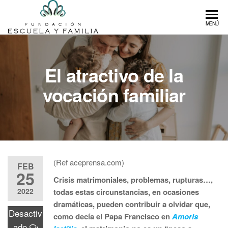
Saltar
al
Fundación
Fundación
MENÚ
contenido
que
Escuela y
fomenta
Familia
la
El atractivo de la
educación
libre de
vocación familiar
calidad
(Ref aceprensa.com)
FEB
25
Crisis matrimoniales, problemas, rupturas…,
2022
todas estas circunstancias, en ocasiones
dramáticas, pueden contribuir a olvidar que,
Desactiv
como decía el Papa Francisco en
Amoris
ado