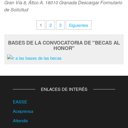
Gran Vía 8, Ático A. 18010 Granada Descargar Formulario
de Solicitud
Paginación
1
2
3
Siguientes
de
entradas
BASES DE LA CONVOCATORIA DE "BECAS AL
HONOR"
ENLACES DE INTERÉS
EASSE
Aceprensa
Attendis